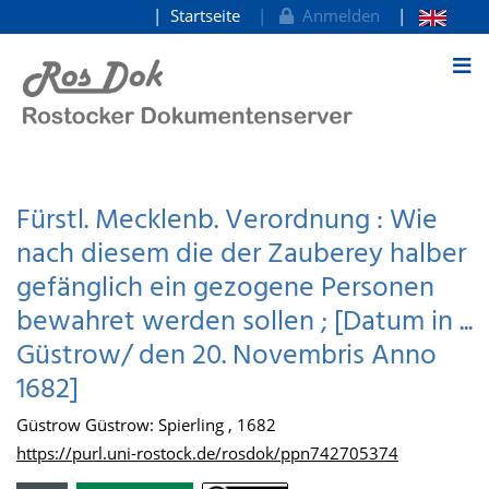
Startseite
Anmelden
zum Inhalt
Fürstl. Mecklenb. Verordnung : Wie
nach diesem die der Zauberey halber
gefänglich ein gezogene Personen
bewahret werden sollen ; [Datum in ...
Güstrow/ den 20. Novembris Anno
1682]
Güstrow Güstrow: Spierling , 1682
https://purl.uni-rostock.de/rosdok/ppn742705374