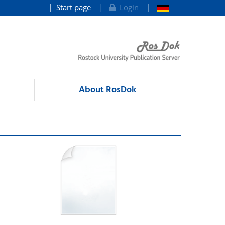
Start page
Login
About RosDok