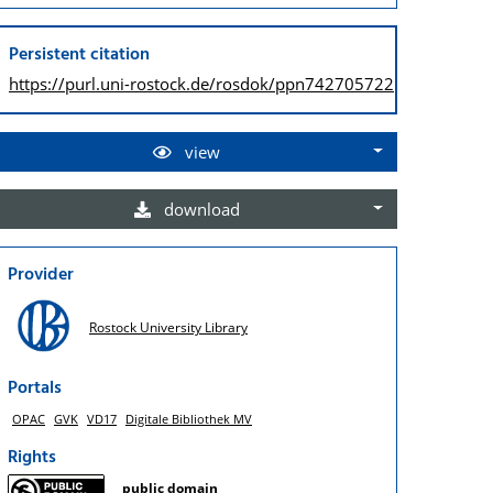
Persistent citation
https://purl.uni-rostock.de/
rosdok/ppn742705722
view
download
Provider
Rostock University Library
Portals
OPAC
GVK
VD17
Digitale Bibliothek MV
Rights
public domain