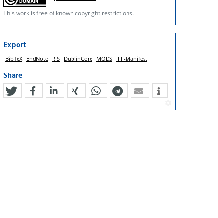
This work is free of known copyright restrictions.
Export
BibTeX
EndNote
RIS
DublinCore
MODS
IIIF-Manifest
Share
tweet
teilen
mitteilen
teilen
teilen
teilen
mail