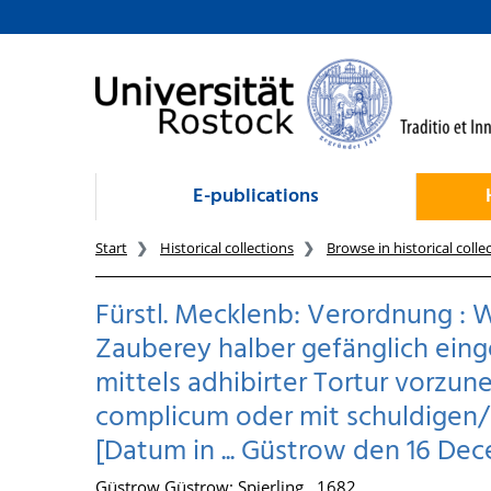
goto contents
E-publications
Start
Historical collections
Browse in historical colle
Fürstl. Mecklenb: Verordnung : 
Zauberey halber gefänglich ein
mittels adhibirter Tortur vorzu
complicum oder mit schuldigen/
[Datum in ... Güstrow den 16 De
Güstrow Güstrow: Spierling , 1682