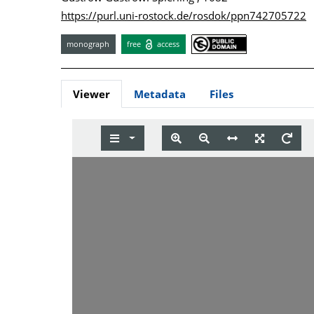
https://purl.uni-rostock.de/rosdok/ppn742705722
monograph
free
access
Viewer
Metadata
Files