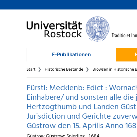
zum Inhalt
E-Publikationen
Start
Historische Bestände
Browsen in Historische 
Fürstl: Mecklenb: Edict : Wornach
Einhabere/ und sonsten alle die 
Hertzogthumb und Landen Güstr
Jurisdiction und Gerichte zuver
Güstrow den 15. Aprilis Anno 168
Güstrow Güstrow: Spierling , 1684