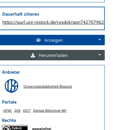
Dauerhaft zitieren
https://purl.uni-rostock.de/
rosdok/ppn742707962
Anzeigen
Herunterladen
Anbieter
Universitätsbibliothek Rostock
Portale
OPAC
GVK
VD17
Digitale Bibliothek MV
Rechte
gemeinfrei