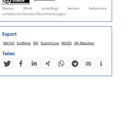
Dieses Werk unterliegt keinen bekannten
urheberrechtlichen Beschränkungen.
Export
BibTeX
EndNote
RIS
DublinCore
MODS
IIIF-Manifest
Teilen
tweet
teilen
mitteilen
teilen
teilen
teilen
mail