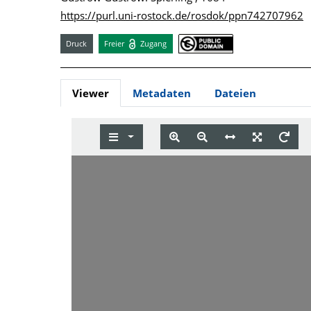
https://purl.uni-rostock.de/rosdok/ppn742707962
Druck
Freier
Zugang
Viewer
Metadaten
Dateien