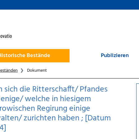
Historische Bestände
Publizieren
Beständen
Dokument
 sich die Ritterschafft/ Pfandes
jenige/ welche in hiesigem
owischen Regirung einige
walten/ zurichten haben ; [Datum
4]