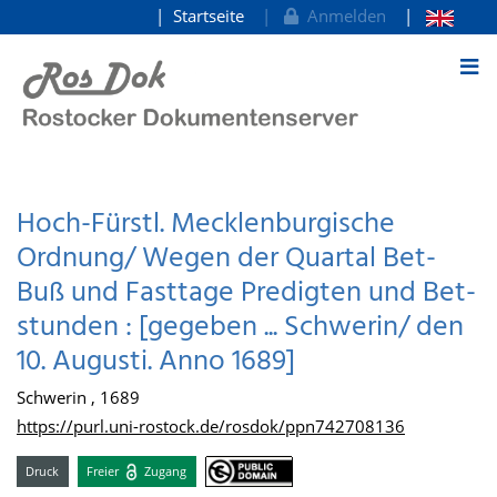
Startseite
Anmelden
zum Inhalt
Hoch-Fürstl. Mecklenburgische
Ordnung/ Wegen der Quartal Bet-
Buß und Fasttage Predigten und Bet-
stunden : [gegeben ... Schwerin/ den
10. Augusti. Anno 1689]
Schwerin , 1689
https://purl.uni-rostock.de/rosdok/ppn742708136
Druck
Freier
Zugang