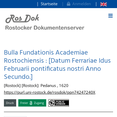
Startseite
Anmelden
zum Inhalt
Bulla Fundationis Academiae
Rostochiensis : [Datum Ferrariae Idus
Februarii pontificatus nostri Anno
Secundo.]
[Rostock] [Rostock]: Pedanus , 1620
https://purl.uni-rostock.de/rosdok/ppn74247240X
Druck
Freier
Zugang