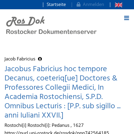
Startseite
Anmelden
zum Inhalt
Jacob Fabricius
Jacobus Fabricius hoc tempore
Decanus, coeteriq[ue] Doctores &
Professores Collegii Medici, In
Academia Rostochiensi, S.P.D.
Omnibus Lecturis : [P.P. sub sigillo ...
anni Iuliani XXVII.]
Rostochi[i] Rostochi[i]: Pedanus , 1627
https://purl.uni-rostock.de/rosdok/ppn742564185