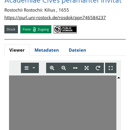
Academiae Cives peramanter invitat
Rostochii Rostochii: Kilius , 1655
https://purl.uni-rostock.de/rosdok/ppn746584237
Druck
Freier
Zugang
Viewer
Metadaten
Dateien