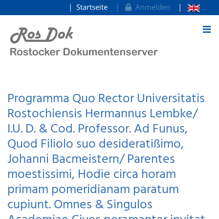
Startseite
Anmelden
zum Inhalt
Programma Quo Rector Universitatis
Rostochiensis Hermannus Lembke/
I.U. D. & Cod. Professor. Ad Funus,
Quod Filiolo suo desideratißimo,
Johanni Bacmeistern/ Parentes
moestissimi, Hodie circa horam
primam pomeridianam paratum
cupiunt. Omnes & Singulos