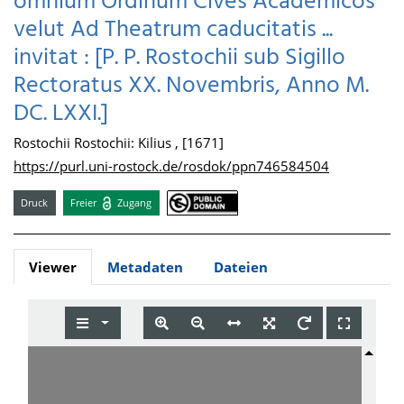
omnium Ordinum Cives Academicos
velut Ad Theatrum caducitatis ...
invitat : [P. P. Rostochii sub Sigillo
Rectoratus XX. Novembris, Anno M.
DC. LXXI.]
Rostochii Rostochii: Kilius , [1671]
https://purl.uni-rostock.de/rosdok/ppn746584504
Druck
Freier
Zugang
Viewer
Metadaten
Dateien