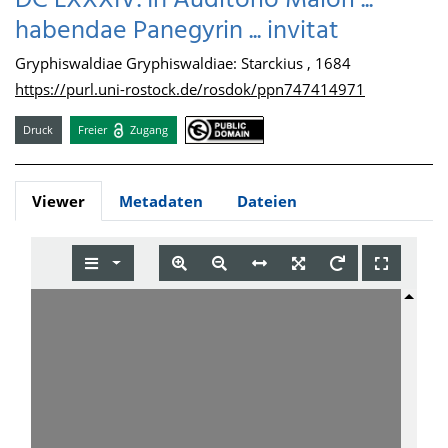
DC LXXXIV. In Auditorio Maiori ...
habendae Panegyrin ... invitat
Gryphiswaldiae Gryphiswaldiae: Starckius , 1684
https://purl.uni-rostock.de/rosdok/ppn747414971
Druck
Freier
Zugang
Viewer
Metadaten
Dateien