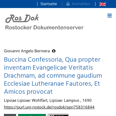
Startseite
Anmelden
zum Inhalt
Giovanni Angelo Berniera
Buccina Confessoria, Qua propter
inventam Evangelicae Veritatis
Drachmam, ad commune gaudium
Ecclesiae Lutheranae Fautores, Et
Amicos provocat
Lipsiae Lipsiae: Wohlfart, Lipsiae: Lampius , 1690
https://purl.uni-rostock.de/rosdok/ppn758316844