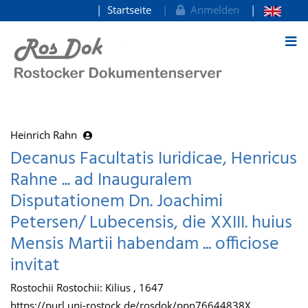
Startseite
Anmelden
zum Inhalt
Heinrich Rahn
Decanus Facultatis Iuridicae, Henricus
Rahne ... ad Inauguralem
Disputationem Dn. Joachimi
Petersen/ Lubecensis, die XXIII. huius
Mensis Martii habendam ... officiose
invitat
Rostochii Rostochii: Kilius , 1647
https://purl.uni-rostock.de/rosdok/ppn76644838X