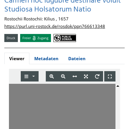
Carmen hoc lugubre destinare voluit
Studiosa Holsatorum Natio
Rostochii Rostochii: Kilius , 1657
https://purl.uni-rostock.de/rosdok/ppn766613348
Druck
Freier
Zugang
Viewer
Metadaten
Dateien