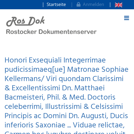
Startseite
Anmelden
zum Inhalt
Honori Exsequiali Integerrimae
pudicissimaeq[ue] Matronae Sophiae
Kellermans/ Viri quondam Clarissimi
& Excellentissimi Dn. Matthaei
Bacmeisteri, Phil. & Med. Doctoris
celeberrimi, Illustrissimi & Celsissimi
Principis ac Domini Dn. Augusti, Ducis
inferioris Saxoniae ... Viduae relictae,