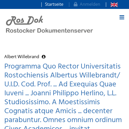
Startseite
Anmelden
zum Inhalt
Albert Willebrand
Programma Quo Rector Universitatis
Rostochiensis Albertus Willebrandt/
U.I.D. Cod. Prof. ... Ad Exequias Quae
Iuveni ... Joanni Philippo Herlino, L.L.
Studiosissimo. A Moestissimis
Cognatis atque Amicis ... decenter
parabuntur. Omnes omnium ordinum