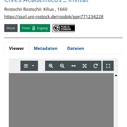
Cives Academicos ... invitat
Rostochii Rostochii: Kilius , 1660
https://purl.uni-rostock.de/rosdok/ppn771234228
Druck
Freier
Zugang
Viewer
Metadaten
Dateien