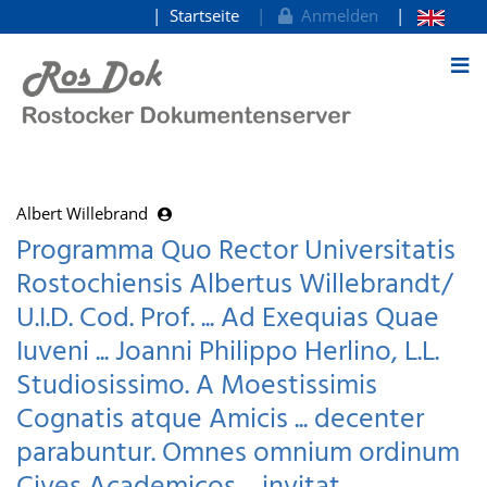
Startseite
Anmelden
zum Inhalt
Albert Willebrand
Programma Quo Rector Universitatis
Rostochiensis Albertus Willebrandt/
U.I.D. Cod. Prof. ... Ad Exequias Quae
Iuveni ... Joanni Philippo Herlino, L.L.
Studiosissimo. A Moestissimis
Cognatis atque Amicis ... decenter
parabuntur. Omnes omnium ordinum