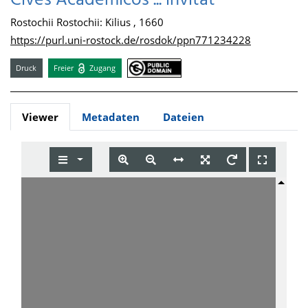
Cives Academicos ... invitat
Rostochii Rostochii: Kilius , 1660
https://purl.uni-rostock.de/rosdok/ppn771234228
Druck
Freier
Zugang
Viewer
Metadaten
Dateien