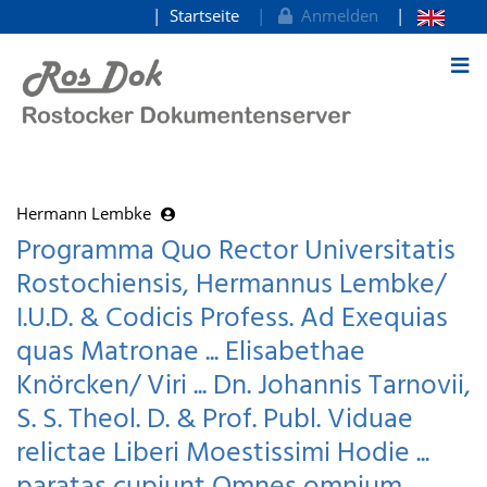
Startseite
Anmelden
zum Inhalt
Hermann Lembke
Programma Quo Rector Universitatis
Rostochiensis, Hermannus Lembke/
I.U.D. & Codicis Profess. Ad Exequias
quas Matronae ... Elisabethae
Knörcken/ Viri ... Dn. Johannis Tarnovii,
S. S. Theol. D. & Prof. Publ. Viduae
relictae Liberi Moestissimi Hodie ...