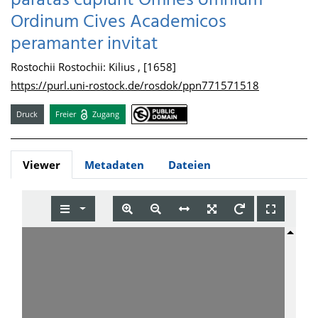
paratas cupiunt Omnes omnium
Ordinum Cives Academicos
peramanter invitat
Rostochii Rostochii: Kilius , [1658]
https://purl.uni-rostock.de/rosdok/ppn771571518
Druck
Freier
Zugang
Viewer
Metadaten
Dateien