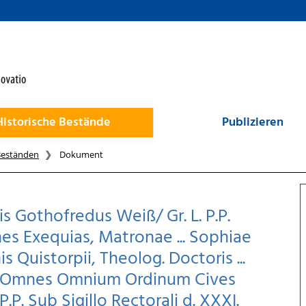
Historische Bestände
Publizieren
Beständen
Dokument
s Gothofredus Weiß/ Gr. L. P.P.
mnes Exequias, Matronae ... Sophiae
is Quistorpii, Theolog. Doctoris ...
, Omnes Omnium Ordinum Cives
P. Sub Sigillo Rectorali d. XXXI.