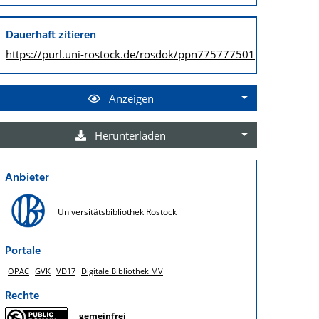
Dauerhaft zitieren
https://purl.uni-rostock.de/
rosdok/ppn775777501
Anzeigen
Herunterladen
Anbieter
Universitätsbibliothek Rostock
Portale
OPAC
GVK
VD17
Digitale Bibliothek MV
Rechte
gemeinfrei