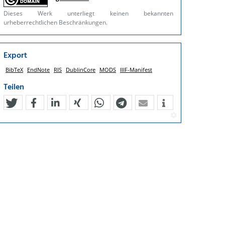
Dieses Werk unterliegt keinen bekannten
urheberrechtlichen Beschränkungen.
Export
BibTeX
EndNote
RIS
DublinCore
MODS
IIIF-Manifest
Teilen
tweet
teilen
mitteilen
teilen
teilen
teilen
mail