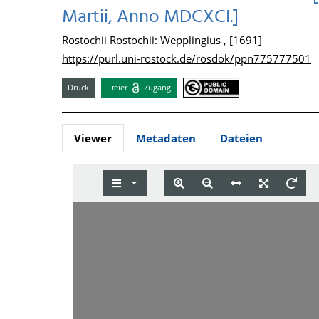
Martii, Anno MDCXCI.]
Rostochii Rostochii: Wepplingius , [1691]
https://purl.uni-rostock.de/rosdok/ppn775777501
Druck
Freier
Zugang
Viewer
Metadaten
Dateien