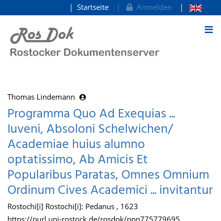
Startseite
Anmelden
zum Inhalt
Thomas Lindemann
Programma Quo Ad Exequias ...
Iuveni, Absoloni Schelwichen/
Academiae huius alumno
optatissimo, Ab Amicis Et
Popularibus Paratas, Omnes Omnium
Ordinum Cives Academici ... invitantur
Rostochi[i] Rostochi[i]: Pedanus , 1623
https://purl.uni-rostock.de/rosdok/ppn775779695