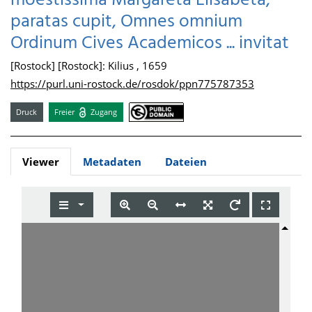
moestissima Margareta Elisabeta,
paratas cupit, Omnes omnium
Ordinum Cives Academicos ... invitat
[Rostock] [Rostock]: Kilius , 1659
https://purl.uni-rostock.de/rosdok/ppn775787353
Druck
Freier
Zugang
Viewer
Metadaten
Dateien