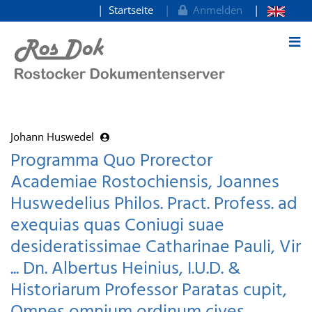
Startseite
Anmelden
zum Inhalt
Johann Huswedel
Programma Quo Prorector
Academiae Rostochiensis, Joannes
Huswedelius Philos. Pract. Profess. ad
exequias quas Coniugi suae
desideratissimae Catharinae Pauli, Vir
... Dn. Albertus Heinius, I.U.D. &
Historiarum Professor Paratas cupit,