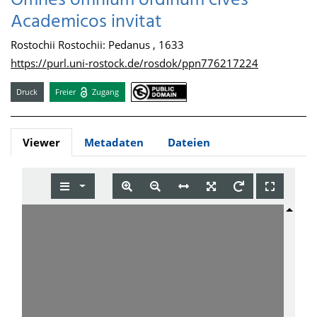
Omnes omnium ordinum cives
Academicos invitat
Rostochii Rostochii: Pedanus , 1633
https://purl.uni-rostock.de/rosdok/ppn776217224
Druck
Freier
Zugang
Viewer
Metadaten
Dateien