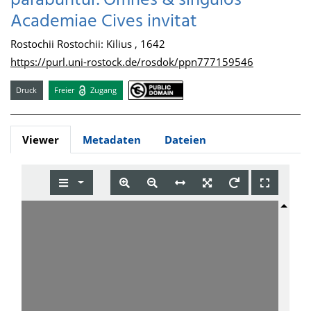
parabuntur. Omnes & singulos
Academiae Cives invitat
Rostochii Rostochii: Kilius , 1642
https://purl.uni-rostock.de/rosdok/ppn777159546
Druck
Freier
Zugang
Viewer
Metadaten
Dateien