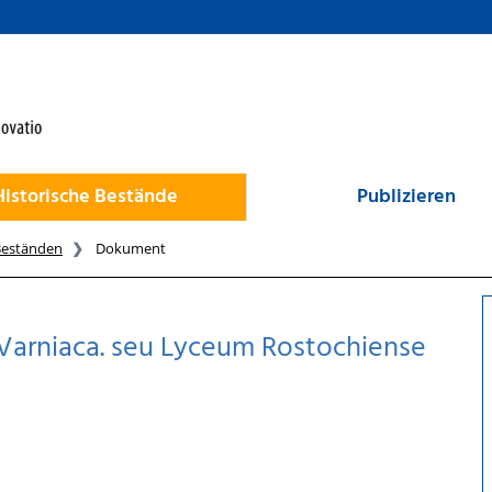
Historische Bestände
Publizieren
Beständen
Dokument
 Varniaca. seu Lyceum Rostochiense