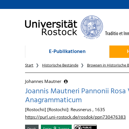
zum Inhalt
E-Publikationen
Start
Historische Bestände
Browsen in Historische 
Johannes Mautner
Joannis Mautneri Pannonii Rosa
Anagrammaticum
[Rostochii] [Rostochii]: Reusnerus , 1635
https://purl.uni-rostock.de/rosdok/ppn730476383
Druck
Freier
Zugang