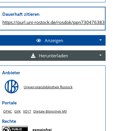
Dauerhaft zitieren
https://purl.uni-rostock.de/
rosdok/ppn730476383
Anzeigen
Herunterladen
Anbieter
Universitätsbibliothek Rostock
Portale
OPAC
GVK
VD17
Digitale Bibliothek MV
Rechte
gemeinfrei