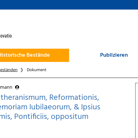
Historische Bestände
Publizieren
Beständen
Dokument
ermann
theranismum, Reformationis,
emoriam Iubilaeorum, & Ipsius
mis, Pontificiis, oppositum