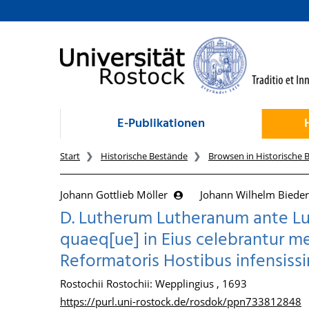
zum Inhalt
E-Publikationen
Start
Historische Bestände
Browsen in Historische 
Johann Gottlieb Möller
Johann Wilhelm Bied
D. Lutherum Lutheranum ante Lu
quaeq[ue] in Eius celebrantur m
Reformatoris Hostibus infensissi
Rostochii Rostochii: Wepplingius , 1693
https://purl.uni-rostock.de/rosdok/ppn733812848