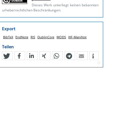
Dieses Werk unterliegt keinen bekannten
urheberrechtlichen Beschränkungen.
Export
BibTeX
EndNote
RIS
DublinCore
MODS
IIIF-Manifest
Teilen
tweet
teilen
mitteilen
teilen
teilen
teilen
mail