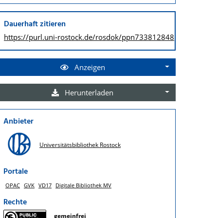
Dauerhaft zitieren
https://purl.uni-rostock.de/
rosdok/ppn733812848
Anzeigen
Herunterladen
Anbieter
Universitätsbibliothek Rostock
Portale
OPAC
GVK
VD17
Digitale Bibliothek MV
Rechte
gemeinfrei