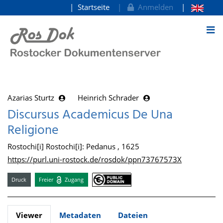
Startseite
Anmelden
zum Inhalt
Azarias Sturtz
Heinrich Schrader
Discursus Academicus De Una
Religione
Rostochi[i] Rostochi[i]: Pedanus , 1625
https://purl.uni-rostock.de/rosdok/ppn73767573X
Druck
Freier
Zugang
Viewer
Metadaten
Dateien