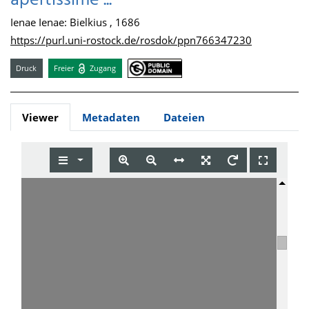
apertissime ...
Ienae Ienae: Bielkius , 1686
https://purl.uni-rostock.de/rosdok/ppn766347230
Druck
Freier
Zugang
Viewer
Metadaten
Dateien