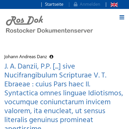
Startseite
Anmelden
zum Inhalt
Johann Andreas Danz
J. A. Danzii, P.P. [...] sive
Nucifrangibulum Scripturae V. T.
Ebraeae : cuius Pars haec II.
Syntactica omnes linguae Idiotismos,
vocumque coniunctarum invicem
valorem, ita enucleat, ut sensus
literalis genuinus promineat