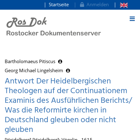
Startseite
Anmelden
zum Inhalt
Bartholomaeus Pitiscus
Georg Michael Lingelsheim
Antwort Der Heidelbergischen
Theologen auf der Continuationem
Examinis des Ausführlichen Berichts/
Was die Reformirte kirchen in
Deutschland gleuben oder nicht
gleuben
[Heidelberg] [Heidelberg]: Vögelin , 1615