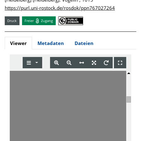
https://purl.uni-rostock.de/rosdok/ppn767027264
Druck
Freier
Zugang
Viewer
Metadaten
Dateien