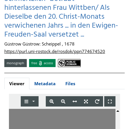
hinterlassenen Frau Wittben/ Als
Dieselbe den 20. Christ-Monats
verwichenen Jahrs ... in den Ewigen-
Freuden-Saal versetzet ...
Güstrow Güstrow: Scheippel , 1678
https://purl.uni-rostock.de/rosdok/ppn774674520
monograph
free
access
Viewer
Metadata
Files