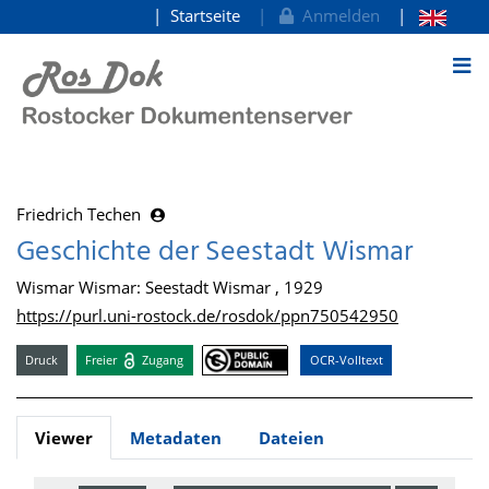
Startseite
Anmelden
zum Inhalt
Friedrich Techen
Geschichte der Seestadt Wismar
Wismar Wismar: Seestadt Wismar , 1929
https://purl.uni-rostock.de/rosdok/ppn750542950
Druck
Freier
Zugang
OCR-Volltext
Viewer
Metadaten
Dateien