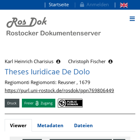
Startseite
Anmelden
zum Inhalt
Karl Heinrich Charisius
Christoph Fischer
Theses Iuridicae De Dolo
Regiomonti Regiomonti: Reusner , 1679
https://purl.uni-rostock.de/rosdok/ppn769806449
Druck
Freier
Zugang
Viewer
Metadaten
Dateien