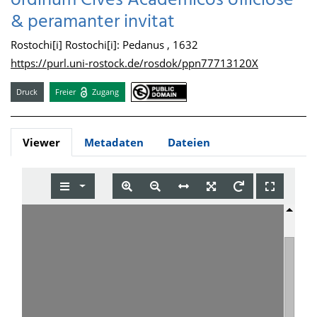
ordinum Cives Academicos officiose
& peramanter invitat
Rostochi[i] Rostochi[i]: Pedanus , 1632
https://purl.uni-rostock.de/rosdok/ppn77713120X
Druck
Freier
Zugang
Viewer
Metadaten
Dateien