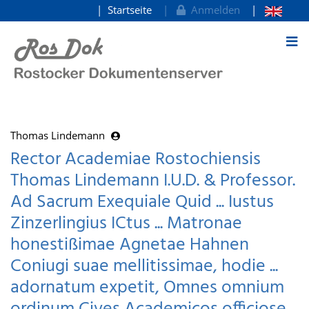
Startseite
Anmelden
zum Inhalt
Thomas Lindemann
Rector Academiae Rostochiensis
Thomas Lindemann I.U.D. & Professor.
Ad Sacrum Exequiale Quid ... Iustus
Zinzerlingius ICtus ... Matronae
honestißimae Agnetae Hahnen
Coniugi suae mellitissimae, hodie ...
adornatum expetit, Omnes omnium