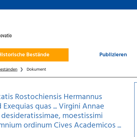
Historische Bestände
Publizieren
Beständen
Dokument
atis Rostochiensis Hermannus
 Exequias quas ... Virgini Annae
e desideratissimae, moestissimi
mnium ordinum Cives Academicos ...