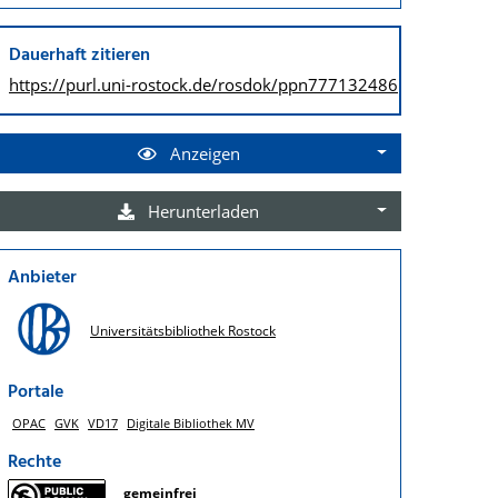
Dauerhaft zitieren
https://purl.uni-rostock.de/
rosdok/ppn777132486
Anzeigen
Herunterladen
Anbieter
Universitätsbibliothek Rostock
Portale
OPAC
GVK
VD17
Digitale Bibliothek MV
Rechte
gemeinfrei