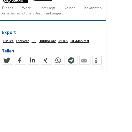
Dieses Werk unterliegt keinen bekannten
urheberrechtlichen Beschränkungen.
Export
BibTeX
EndNote
RIS
DublinCore
MODS
IIIF-Manifest
Teilen
tweet
teilen
mitteilen
teilen
teilen
teilen
mail