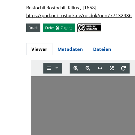
Rostochii Rostochii: Kilius , [1658]
https://purl.uni-rostock.de/rosdok/ppn777132486
Druck
Freier
Zugang
Viewer
Metadaten
Dateien