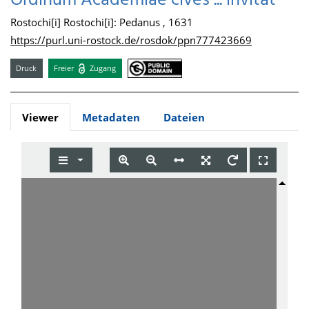
Ordinum Academiae cives ... invitat
Rostochi[i] Rostochi[i]: Pedanus , 1631
https://purl.uni-rostock.de/rosdok/ppn777423669
Druck
Freier
Zugang
Viewer
Metadaten
Dateien