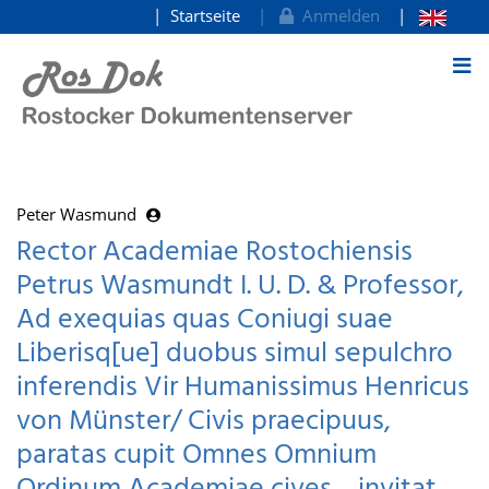
Startseite
Anmelden
zum Inhalt
Peter Wasmund
Rector Academiae Rostochiensis
Petrus Wasmundt I. U. D. & Professor,
Ad exequias quas Coniugi suae
Liberisq[ue] duobus simul sepulchro
inferendis Vir Humanissimus Henricus
von Münster/ Civis praecipuus,
paratas cupit Omnes Omnium