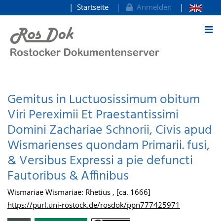
Startseite
Anmelden
zum Inhalt
Gemitus in Luctuosissimum obitum
Viri Pereximii Et Praestantissimi
Domini Zachariae Schnorii, Civis apud
Wismarienses quondam Primarii. fusi,
& Versibus Expressi a pie defuncti
Fautoribus & Affinibus
Wismariae Wismariae: Rhetius , [ca. 1666]
https://purl.uni-rostock.de/rosdok/ppn777425971