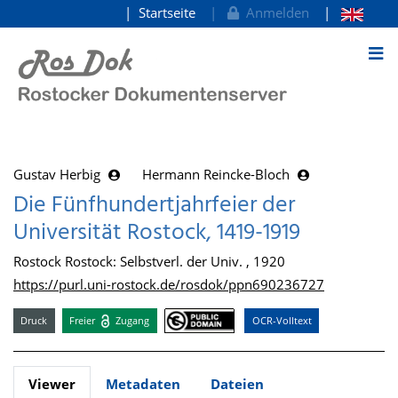
Startseite
Anmelden
zum Inhalt
Gustav Herbig
Hermann Reincke-Bloch
Die Fünfhundertjahrfeier der
Universität Rostock, 1419-1919
Rostock Rostock: Selbstverl. der Univ. , 1920
https://purl.uni-rostock.de/rosdok/ppn690236727
Druck
Freier
Zugang
OCR-Volltext
Viewer
Metadaten
Dateien