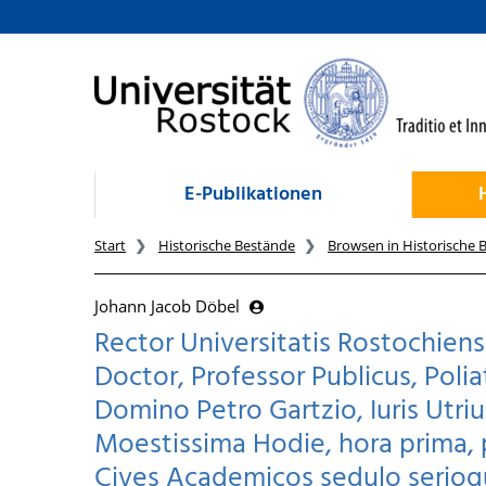
zum Inhalt
E-Publikationen
Start
Historische Bestände
Browsen in Historische 
Johann Jacob Döbel
Rector Universitatis Rostochien
Doctor, Professor Publicus, Poliat
Domino Petro Gartzio, Iuris Utri
Moestissima Hodie, hora prima,
Cives Academicos sedulo serioque 