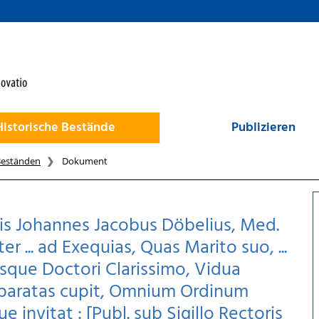
Historische Bestände
Publizieren
Beständen
Dokument
sis Johannes Jacobus Döbelius, Med.
er ... ad Exequias, Quas Marito suo, ...
usque Doctori Clarissimo, Vidua
 paratas cupit, Omnium Ordinum
invitat : [Publ. sub Sigillo Rectoris