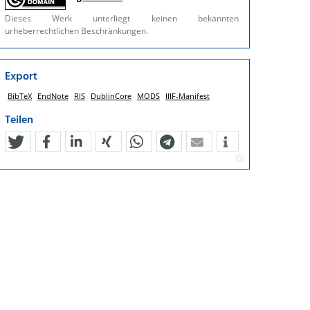
Dieses Werk unterliegt keinen bekannten
urheberrechtlichen Beschränkungen.
Export
BibTeX
EndNote
RIS
DublinCore
MODS
IIIF-Manifest
Teilen
tweet
teilen
mitteilen
teilen
teilen
teilen
mail