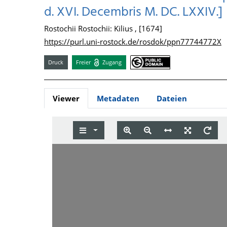
d. XVI. Decembris M. DC. LXXIV.]
Rostochii Rostochii: Kilius , [1674]
https://purl.uni-rostock.de/rosdok/ppn77744772X
Druck
Freier
Zugang
Viewer
Metadaten
Dateien