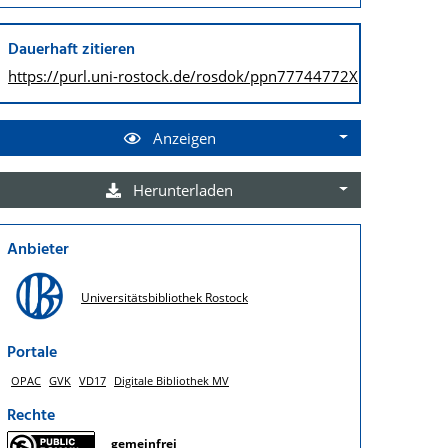
Dauerhaft zitieren
https://purl.uni-rostock.de/
rosdok/ppn77744772X
Anzeigen
Herunterladen
Anbieter
Universitätsbibliothek Rostock
Portale
OPAC
GVK
VD17
Digitale Bibliothek MV
Rechte
gemeinfrei