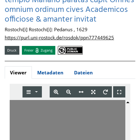
templo Mariano paratas cupit Omnes
omnium ordinum cives Academicos
officiose & amanter invitat
Rostochi[i] Rostochi[i]: Pedanus , 1629
https://purl.uni-rostock.de/rosdok/ppn777449625
Druck
Freier
Zugang
Viewer
Metadaten
Dateien