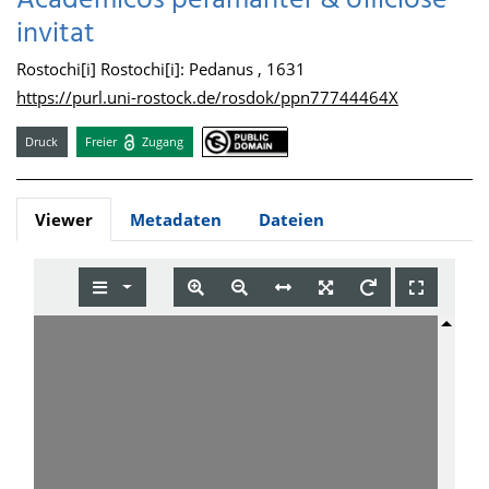
Academicos peramanter & officiose
invitat
Rostochi[i] Rostochi[i]: Pedanus , 1631
https://purl.uni-rostock.de/rosdok/ppn77744464X
Druck
Freier
Zugang
Viewer
Metadaten
Dateien