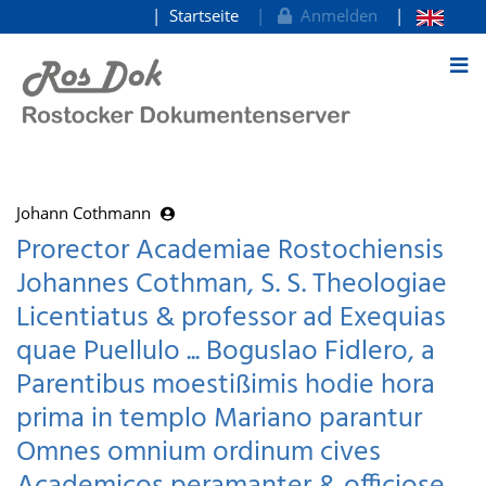
Startseite
Anmelden
zum Inhalt
Johann Cothmann
Prorector Academiae Rostochiensis
Johannes Cothman, S. S. Theologiae
Licentiatus & professor ad Exequias
quae Puellulo ... Boguslao Fidlero, a
Parentibus moestißimis hodie hora
prima in templo Mariano parantur
Omnes omnium ordinum cives