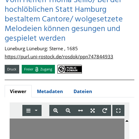
Vom Herren Thoma Sellio/ bei der
hochlöblichen Statt Hamburg
bestaltem Cantore/ wolgesetzete
Melodeien können gesungen und
gespielet werden
Lüneburg Lüneburg: Sterne , 1685
https://purl.uni-rostock.de/rosdok/ppn747844933
Druck
Freier
Zugang
Viewer
Metadaten
Dateien