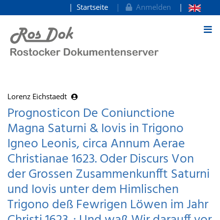
Startseite
Anmelden
zum Inhalt
Lorenz Eichstaedt
Prognosticon De Coniunctione
Magna Saturni & Iovis in Trigono
Igneo Leonis, circa Annum Aerae
Christianae 1623. Oder Discurs Von
der Grossen Zusammenkunfft Saturni
und Iovis unter dem Himlischen
Trigono deß Fewrigen Löwen im Jahr