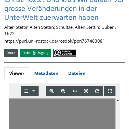
Christi 1623. : Und waß Wir darauff vor
grosse Veränderungen in der
UnterWelt zuerwarten haben
Alten Stettin Alten Stettin: Schultze, Alten Stettin: Duber ,
1622
https://purl.uni-rostock.de/rosdok/ppn767483081
Druck
Freier
Zugang
Viewer
Metadaten
Dateien