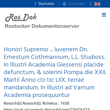
Startseite
Anmelden
zum Inhalt
Honori Supremo ... Iuvenem Dn.
Ernestum Cothmannum, L.L. Studioss.
In Illustri Academia Giessensi placide
defunctum, & solenni Pompa die XXII.
Martii Anno cIɔ Iɔc LIIX. terrae
mandandum. In Illustri ad Varnum
Academia prosequuntur
Rostochi[i] Rostochi[i]: Richelius , 1658
https://purl.uni-rostock.de/rosdok/ppn770476473