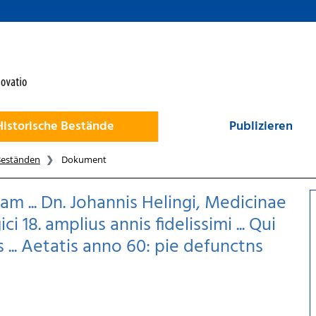
Historische Bestände
Publizieren
Beständen
Dokument
m ... Dn. Johannis Helingi, Medicinae
i 18. amplius annis fidelissimi ... Qui
s ... Aetatis anno 60: pie defunctns