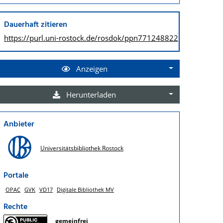
Dauerhaft zitieren
https://purl.uni-rostock.de/
rosdok/ppn771248822
Anzeigen
Herunterladen
Anbieter
Universitätsbibliothek Rostock
Portale
OPAC
GVK
VD17
Digitale Bibliothek MV
Rechte
gemeinfrei