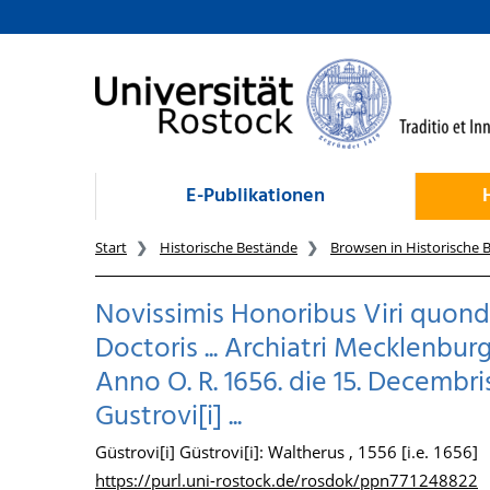
zum Inhalt
E-Publikationen
Start
Historische Bestände
Browsen in Historische 
Novissimis Honoribus Viri quonda
Doctoris ... Archiatri Mecklenburgic
Anno O. R. 1656. die 15. Decembri
Gustrovi[i] ...
Güstrovi[i] Güstrovi[i]: Waltherus , 1556 [i.e. 1656]
https://purl.uni-rostock.de/rosdok/ppn771248822