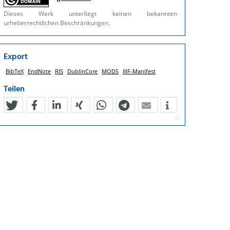
Dieses Werk unterliegt keinen bekannten
urheberrechtlichen Beschränkungen.
Export
BibTeX
EndNote
RIS
DublinCore
MODS
IIIF-Manifest
Teilen
tweet
teilen
mitteilen
teilen
teilen
teilen
mail