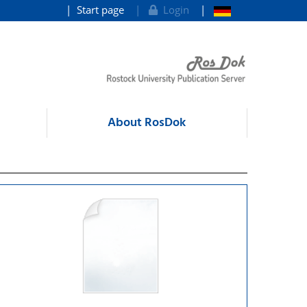
Start page
Login
About RosDok