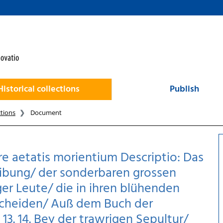
Historical collections
Publish
ctions
Document
re aetatis morientium Descriptio: Das
reibung/ der sonderbaren grossen
er Leute/ die in ihren blühenden
bscheiden/ Auß dem Buch der
12. 13. 14. Bey der trawrigen Sepultur/