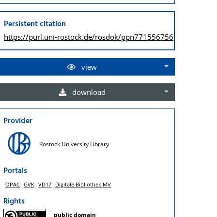
Persistent citation
https://purl.uni-rostock.de/
rosdok/ppn771556756
view
download
Provider
Rostock University Library
Portals
OPAC
GVK
VD17
Digitale Bibliothek MV
Rights
public domain