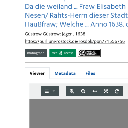
Da die weiland ... Fraw Elisabeth 
Nesen/ Rahts-Herrn dieser Stadt 
Haußfraw; Welche ... Anno 1638. den
Güstrow Güstrow: Jäger , 1638
https://purl.uni-rostock.de/rosdok/ppn771556756
monograph
free
access
Viewer
Metadata
Files