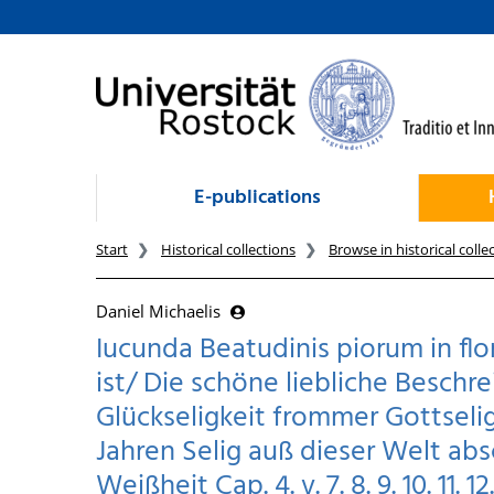
goto contents
E-publications
Start
Historical collections
Browse in historical colle
Daniel Michaelis
Iucunda Beatudinis piorum in flo
ist/ Die schöne liebliche Besch
Glückseligkeit frommer Gottselig
Jahren Selig auß dieser Welt a
Weißheit Cap. 4. v. 7. 8. 9. 10. 11. 