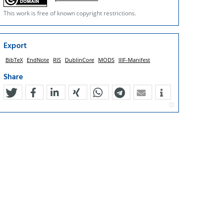
This work is free of known copyright restrictions.
Export
BibTeX
EndNote
RIS
DublinCore
MODS
IIIF-Manifest
Share
tweet
teilen
mitteilen
teilen
teilen
teilen
mail