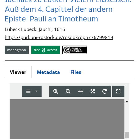
Juenack zu Lütken Vielem Erbsessen.
Auß dem 4. Capittel der andern
Epistel Pauli an Timotheum
Lübeck Lübeck: Jauch , 1616
https://purl.uni-rostock.de/rosdok/ppn776799819
monograph
free
access
Viewer
Metadata
Files