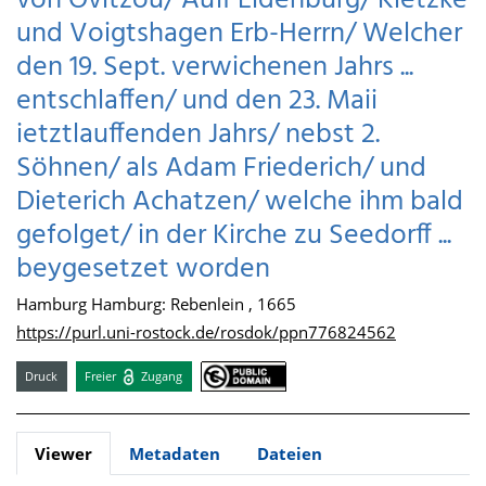
von Ovitzou/ Auff Eldenburg/ Kletzke
und Voigtshagen Erb-Herrn/ Welcher
den 19. Sept. verwichenen Jahrs ...
entschlaffen/ und den 23. Maii
ietztlauffenden Jahrs/ nebst 2.
Söhnen/ als Adam Friederich/ und
Dieterich Achatzen/ welche ihm bald
gefolget/ in der Kirche zu Seedorff ...
beygesetzet worden
Hamburg Hamburg: Rebenlein , 1665
https://purl.uni-rostock.de/rosdok/ppn776824562
Druck
Freier
Zugang
Viewer
Metadaten
Dateien