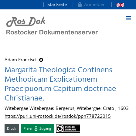
Startseite
Anmelden
zum Inhalt
Adam Francisci
Margarita Theologica Continens
Methodicam Explicationem
Praecipuorum Capitum doctrinae
Christianae,
Witebergae Witebergae: Bergerus, Witebergae: Crato , 1603
https://purl.uni-rostock.de/rosdok/ppn778722015
Druck
Freier
Zugang