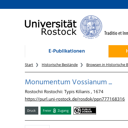
zum Inhalt
E-Publikationen
Start
Historische Bestände
Browsen in Historische 
Monumentum Vossianum ...
Rostochii Rostochii: Typis Kilianis , 1674
https://purl.uni-rostock.de/rosdok/ppn777168316
Druck
Freier
Zugang