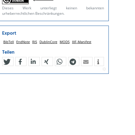
Dieses Werk unterliegt keinen bekannten
urheberrechtlichen Beschränkungen.
Export
BibTeX
EndNote
RIS
DublinCore
MODS
IIIF-Manifest
Teilen
tweet
teilen
mitteilen
teilen
teilen
teilen
mail