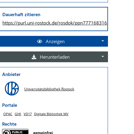
Dauerhaft zitieren
https://purl.uni-rostock.de/
rosdok/ppn777168316
Anzeigen
Herunterladen
Anbieter
Universitätsbibliothek Rostock
Portale
OPAC
GVK
VD17
Digitale Bibliothek MV
Rechte
gemeinfrei