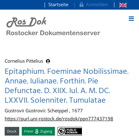
Startseite
Anmelden
zum Inhalt
Cornelius Pittelius
Epitaphium. Foeminae Nobilissimae.
Annae. Iulianae. Forthin. Pie
Defunctae. D. XIIX. Iul. A. M. DC.
LXXVII. Solenniter. Tumulatae
Güstrovii Güstrovii: Scheippel , 1677
https://purl.uni-rostock.de/rosdok/ppn777437198
Druck
Freier
Zugang