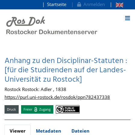
Startseite
Anmelden
zum Inhalt
Anhang zu den Disciplinar-Statuten :
[für die Studirenden auf der Landes-
Universität zu Rostock]
Rostock Rostock: Adler , 1838
https://purl.uni-rostock.de/rosdok/ppn782437338
Druck
Freier
Zugang
Viewer
Metadaten
Dateien