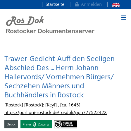
Startseite
Anmelden
zum Inhalt
Trawer-Gedicht Auff den Seeligen
Abschied Des ... Herrn Johann
Hallervords/ Vornehmen Bürgers/
Sechzehen Männers und
Buchhändlers in Rostock
[Rostock] [Rostock]: [Keyl] , [ca. 1645]
https://purl.uni-rostock.de/rosdok/ppn77752242X
Druck
Freier
Zugang