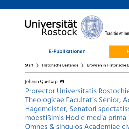
zum Inhalt
E-Publikationen
Start
Historische Bestände
Browsen in Historische 
Johann Quistorp
Prorector Universitatis Rostochi
Theologicae Facultatis Senior, A
Hagemeister, Senatori spectatissi
moestißimis Hodie media prima 
Omnes & singulos Academiae civ