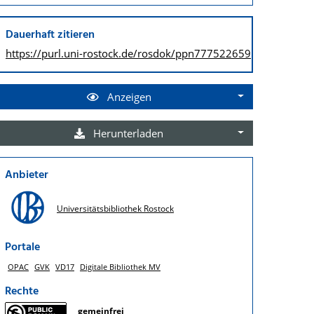
Dauerhaft zitieren
https://purl.uni-rostock.de/
rosdok/ppn777522659
Anzeigen
Herunterladen
Anbieter
Universitätsbibliothek Rostock
Portale
OPAC
GVK
VD17
Digitale Bibliothek MV
Rechte
gemeinfrei