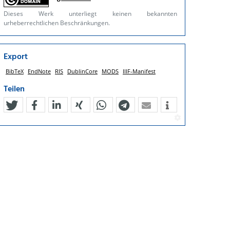
Dieses Werk unterliegt keinen bekannten
urheberrechtlichen Beschränkungen.
Export
BibTeX
EndNote
RIS
DublinCore
MODS
IIIF-Manifest
Teilen
tweet
teilen
mitteilen
teilen
teilen
teilen
mail