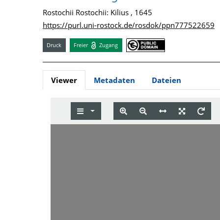
Rostochii Rostochii: Kilius , 1645
https://purl.uni-rostock.de/rosdok/ppn777522659
Druck
Freier
Zugang
Viewer
Metadaten
Dateien