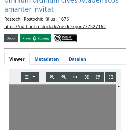
omnium ordinum cives Academicos
amanter invitat
Rostochii Rostochii: Kilius , 1676
https://purl.uni-rostock.de/rosdok/ppn777527162
Druck
Freier
Zugang
Viewer
Metadaten
Dateien